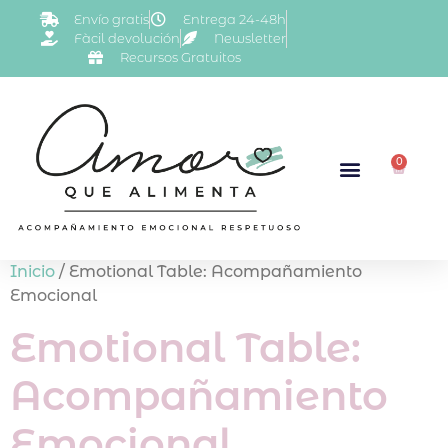
Envío gratis
Entrega 24-48h
Fàcil devolución
Newsletter
Recursos Gratuitos
0
Inicio
/ Emotional Table: Acompañamiento
Emocional
Emotional Table:
Acompañamiento
Emocional