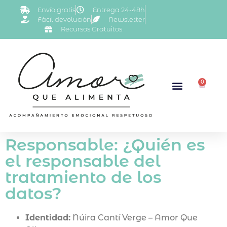
Envío gratis
Entrega 24-48h
Fàcil devolución
Newsletter
Recursos Gratuitos
0
Responsable: ¿Quién es
el responsable del
tratamiento de los
datos?
Identidad:
Núira Cantí Verge – Amor Que