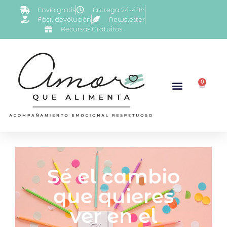
Envío gratis
Entrega 24-48h
Fàcil devolución
Newsletter
Recursos Gratuitos
0
Sé el cambio
que quieres
ver en el